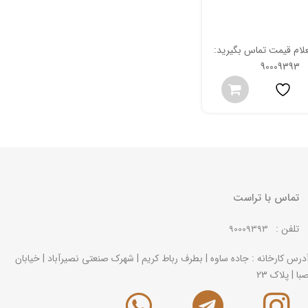
ام قیمت تماس بگیرید:
90009393
تماس با تراست
تلفن :
90009393
درس کارخانه : جاده ساوه | بطرف رباط کریم | شهرک صنعتی نصیرآباد | خیابان
با | پلاک 23