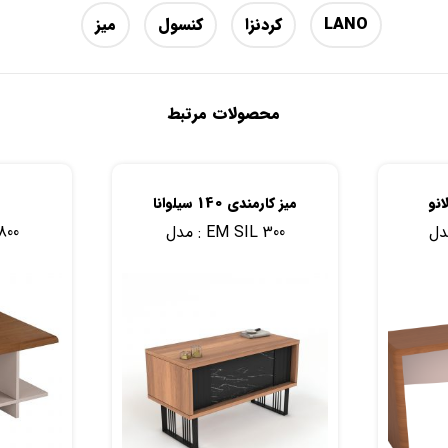
LANO
کردنزا
کنسول
میز
محصولات مرتبط
میز کارمندی 140 سیلوانا
EM SIL 300
مدل :
800