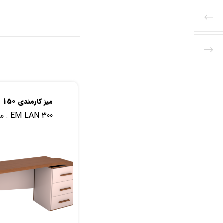
میز کارمندی 150 لانو
EM LAN 300
مدل :