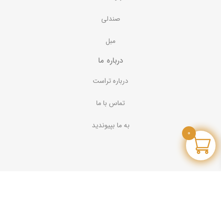
صندلی
مبل
درباره ما
درباره تراست
تماس با ما
به ما بپیوندید
0
تماس با تراست
تلفن :
90009393
آدرس کارخانه : جاده ساوه | بطرف رباط کریم | شهرک صنعتی نصیرآباد | خیابان