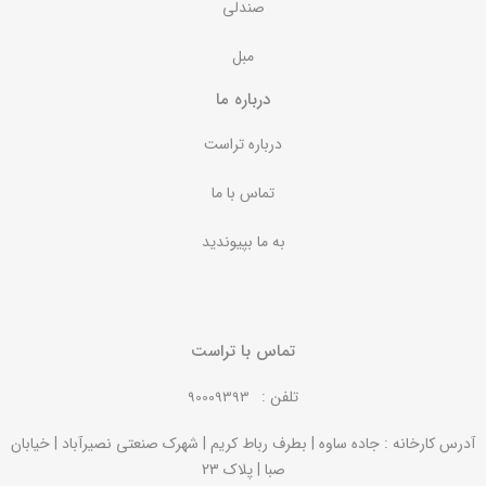
صندلی
مبل
درباره ما
درباره تراست
تماس با ما
به ما بپیوندید
تماس با تراست
تلفن :
90009393
آدرس کارخانه : جاده ساوه | بطرف رباط کریم | شهرک صنعتی نصیرآباد | خیابان
صبا | پلاک 23