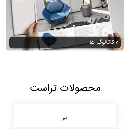
کاتالوگ ها
محصولات تراست
میز