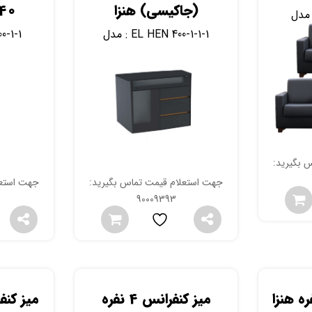
(جاکیسی) هنزا
140و160
:
EL HEN 400-1-1-1
مدل :
0-1-1
 بگیرید:
جهت استعلام قیمت تماس بگیرید:
جهت استعل
90009393
میز کنفرانس 4 نفره
میز کنفرانس 5