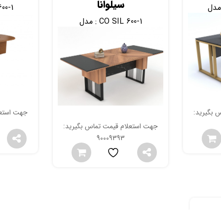
سیلوانا
00-1
CO SIL 600-1
مدل :
 بگیرید:
جهت استعل
جهت استعلام قیمت تماس بگیرید:
90009393
میز کنفرانس 6 نفره روئین
صندلی م