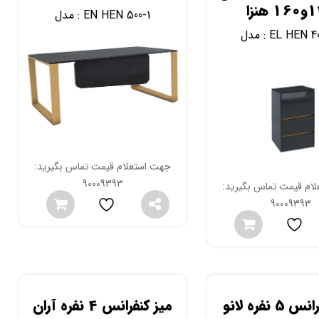
 هنزا
EN HEN 500-1
مدل :
EL HEN 40
مدل :
جهت استعلام قیمت تماس بگیرید:
90009393
ام قیمت تماس بگیرید:
90009393
 نفره لانو
میز کنفرانس 4 نفره آران