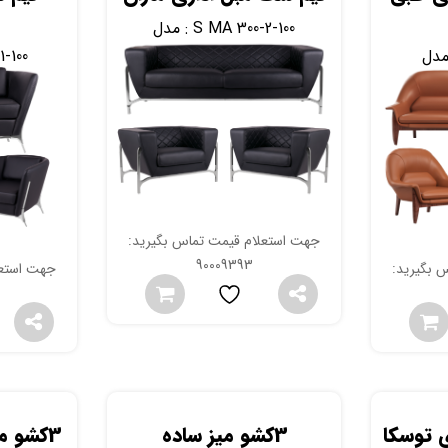
S MA 300-2-100
مدل :
1-100
جهت استعلام قیمت تماس بگیرید:
90009393
 بگیرید:
جهت استعل
 توسکا
3کشو میز ساده
3کشو 