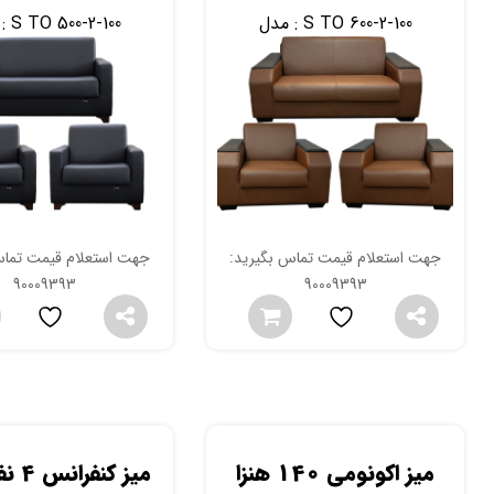
S TO 600-2-100
مدل :
S TO 500-2-100
مدل 
جهت استعلام قیمت تماس بگیرید:
جهت استعلام قیمت تماس
90009393
90009393
میز اکونومی 140 هنزا
میز کنفرانس 4 نفره هنزا