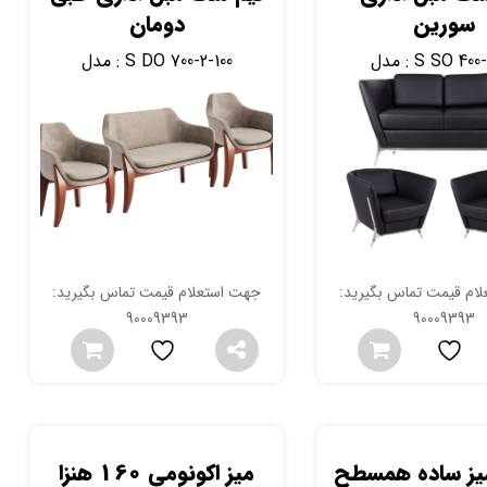
سورین
دومان
S SO 400-
مدل :
S DO 700-2-100
مدل :
ام قیمت تماس بگیرید:
جهت استعلام قیمت تماس بگیرید:
90009393
90009393
میز ساده همسطح
میز اکونومی 160 هنزا