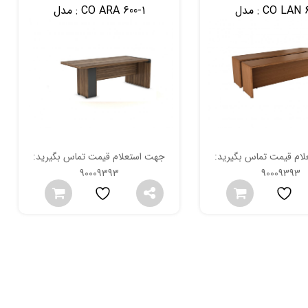
CO LAN 6
مدل :
CO ARA 600-1
مدل :
ام قیمت تماس بگیرید:
جهت استعلام قیمت تماس بگیرید:
90009393
90009393
دیریتی لاوین با
مبل اداری توس