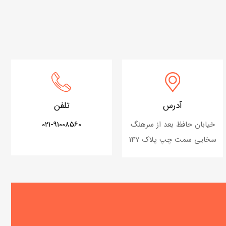
آدرس
تلفن
خیابان حافظ بعد از سرهنگ
021-91008560
سخایی سمت چپ پلاک 147