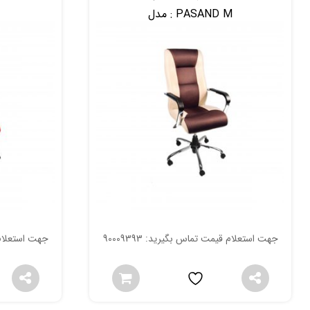
PASAND M
مدل :
جهت استعلام قیمت تماس بگیرید: 90009393
جهت استعلام قی