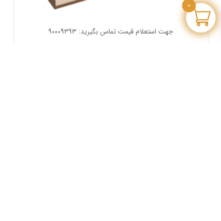
0
جهت استعلام قیمت تماس بگیرید: 90009393
کردنزا هنزا
CR HEN 201
مدل :