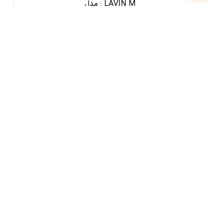
LAVIN M
مدل :
جهت استعلام قیمت تماس بگیرید: 90009393