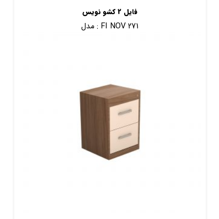
فایل 2 کشو نویس
FI NOV 271
مدل :