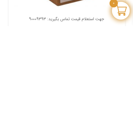
0
جهت استعلام قیمت تماس بگیرید: 90009393
فایل 4 کشو نویس
FI NOV 251
مدل :