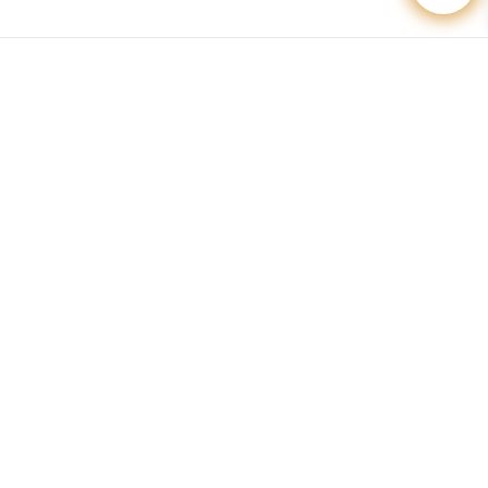
راهنمای خرید صندلی اداری
درباره ما
محصولات
درباره تراست
میز و فایلینگ
تماس با ما
صندلی
به ما بپیوندید
مبل