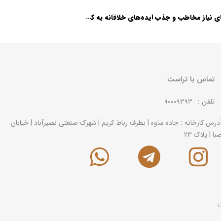
احصای نیاز مخاطب و جذب ایده‌های خلاقانه به کمک نمایشگاه بین المللی مبلمان اداری
تماس با تراست
تلفن :
90009393
درس کارخانه : جاده ساوه | بطرف رباط کریم | شهرک صنعتی نصیرآباد | خیابان
با | پلاک 23
ن