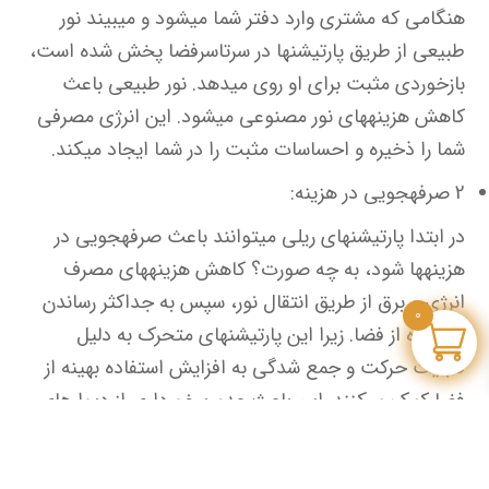
هنگامی که مشتری وارد دفتر شما می‎شود و می‎بیند نور
طبیعی از طریق پارتیشن‎ها در سرتاسرفضا پخش شده است،
بازخوردی مثبت برای او روی می‎دهد. نور طبیعی باعث
کاهش هزینه‎های نور مصنوعی می‎شود. این انرژی مصرفی
شما را ذخیره و احساسات مثبت را در شما ایجاد می‎کند.
2 صرفه‎جویی در هزینه:
در ابتدا پارتیشن‎های ریلی می‎توانند باعث صرفه‎جویی در
هزینه‎ها شود، به چه صورت؟ کاهش هزینه‎های مصرف
انرژی و برق از طریق انتقال نور، سپس به جداکثر رساندن
0
استفاده از فضا. زیرا این پارتیشن‎های متحرک به دلیل
قابلیت حرکت و جمع شدگی به افزایش استفاده بهینه از
فضا کمک می‎کنند. این باعث عدم برخورداری از دیوارهای
ثابت و تغییرات چیدمانی در طراحی محیط کاری می‎شود.
3 حفاظت از حریم خصوصی: اگر می‎خواهید حریم