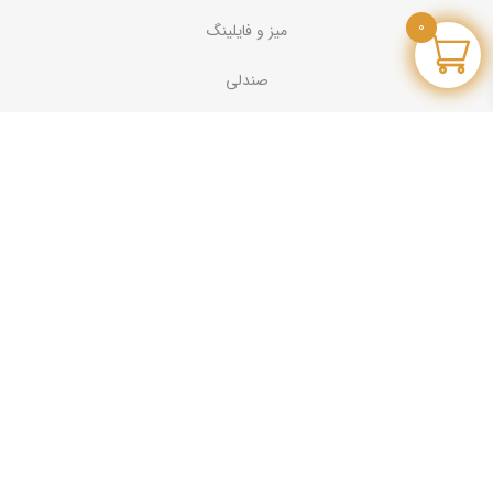
0
میز و فایلینگ
صندلی
مبل
درباره ما
درباره تراست
تماس با ما
به ما بپیوندید
تماس با تراست
تلفن :
90009393