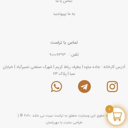
تماس با ما
به ما بپیوندید
تماس با تراست
تلفن :
90009393
آدرس کارخانه : جاده ساوه | بطرف رباط کریم | شهرک صنعتی نصیرآباد | خیابان
صبا | پلاک 23
0
کلیه حقوق این وبسایت متعلق به تراست سیت می باشد. 2020 ©
|
طراحی سایت با
مهریاسان