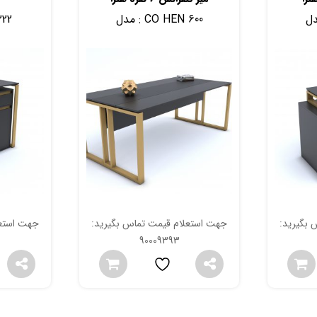
CO HEN 600
مدل :
222
 بگیرید:
جهت استعلام قیمت تماس بگیرید:
جهت استعل
90009393