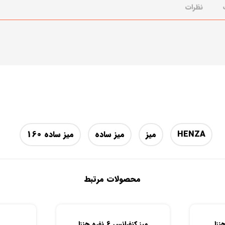
نظرات
HENZA
میز
میز ساده
میز ساده 160
محصولات مرتبط
میز کنفرانس 6 نفره هنزا