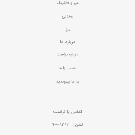
میز و فایلینگ
صندلی
مبل
درباره ما
درباره تراست
تماس با ما
به ما بپیوندید
تماس با تراست
تلفن :
90009393