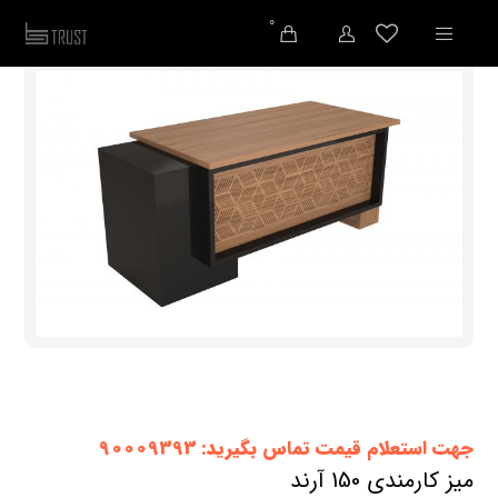
0
جهت استعلام قیمت تماس بگیرید: 90009393
میز کارمندی 150 آرند