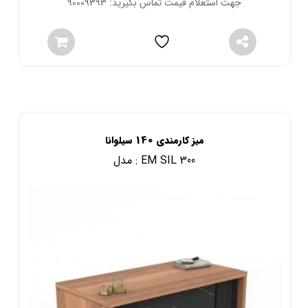
جهت استعلام قیمت تماس بگیرید: 90009393
میز کارمندی 140 سیلوانا
EM SIL 300
مدل :